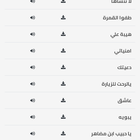
لا تنساها
طفوا القمرة
هيبة علي
امنياتي
دعيتك
يالرحت للزيارة
عاشق
يبويه
يا حبيب ابن مضاهر