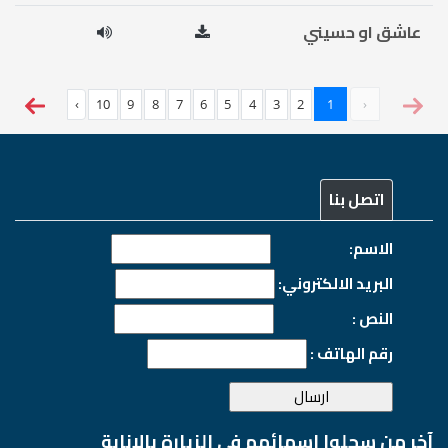
عاشق او حسيني
›
10
9
8
7
6
5
4
3
2
1
‹
اتصل بنا
الاسم:
البريد الالكتروني:
النص :
رقم الهاتف :
آخر من سجلوا اسمائهم في الزيارة بالانابة