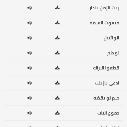
ريت الزمن يندار
مبعوث السمه
الواثبين
لو طير
قطعوا الاراك
ادعى يازينب
حلم لو يقضه
دموع الباب