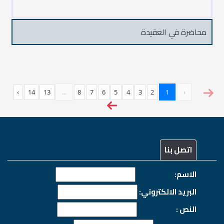
محاضرة في العقيدة
›
14
13
...
8
7
6
5
4
3
2
1
‹
اتصل بنا
الاسم:
البريد الالكتروني:
النص :