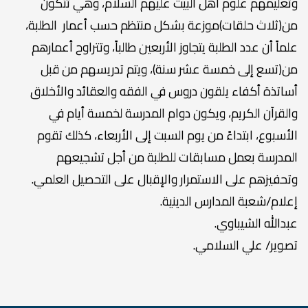
وتعليمهم علوم أهل البيت عليهم السلام، وهي تتكون
من(ثلاث حلقات)موزعة بشكل منتظم حسب أعمار الطلبة،
علماً أن عدد الطلبة يتجاوز الأربعين طالباً، وتتراوح أعمارهم
من(تسع إلى خمسة عشر سنة)، ويتم تدريسهم من قبل
أساتذة أكفاء يلقون دروس في الفقه والعقائد والأخلاق
والقرآن الكريم، ويكون دوام المدرسة لخمسة أيام في
الأسبوع، ابتداءً من يوم السبت إلى الأربعاء، كذلك تقوم
المدرسة بعمل مسابقات للطلبة من أجل تشجيعهم
وتحفيزهم على الاستمرار والإقبال على التحصيل العلمي.
إعلام/شعبة المدارس الدينية.
عبدالله الشيباوي.
تصوير/ علي السلامي.