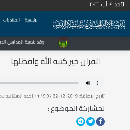
الأحد ٠٩ آب ٢٠٢٦
الرئيسية
المنتديات
المركز الثقافي غرب نينوى يشهد نشاطات متعددة في قضاء تلعفر
وفد شعبة المدارس الدينية
القران خير كتبه الله وافظلها
تاريخ الاضافة: 2019-12-22 11:49:07 | عدد المشاهدات:1516052535
لمشاركة الموضوع :