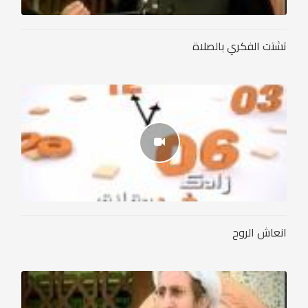
تشتت الفكري بالصلاة
انعاش الروح