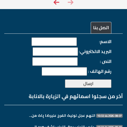
اتصل بنا
الاسم:
البريد الالكتروني:
النص :
رقم الهاتف :
آخر من سجلوا اسمائهم في الزيارة بالانابة
اللهم عجل لولیک الفرج علیرضا پاک من...
2026-08-07 10:32:44
.یا رب الزینب بحق الزینب اشف صدر ال...