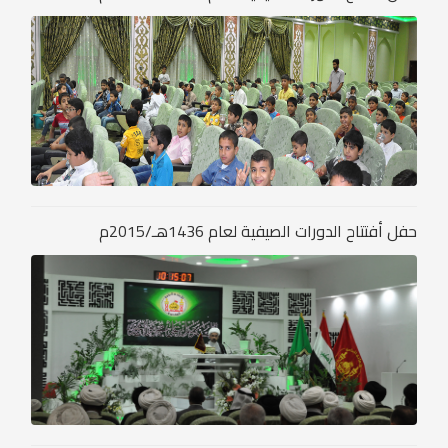
حفل أفتتاح الدورات الصيفية لعام 1436هـ/2015م