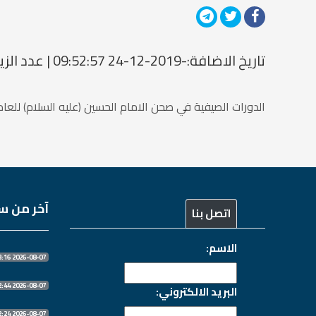
تاريخ الاضافة:-2019-12-24 09:52:57 | عدد الزيارات: 1505482534
الدورات الصيفية في صحن الامام الحسين (عليه السلام) للعام1436م/2015م
آخر من سج
اتصل بنا
الاسم:
2026-08-07 13:13:16
2026-08-07 10:32:44
البريد الالكتروني:
2026-08-07 10:32:24