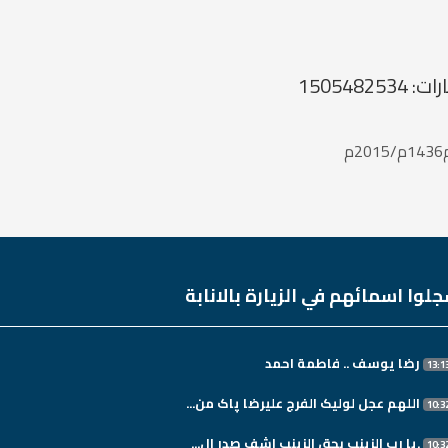
لوا اسمائهم في الزيارة بالانابة
رضا يوسف .. فاطمة احمد
اللهم عجل لولیک الفرج علیرضا پاک من...
.یا رب الزینب بحق الزینب اشف صدر ال...