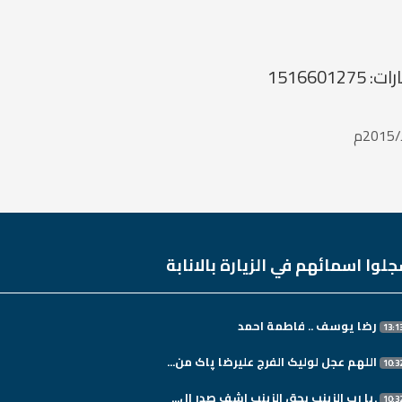
لوا اسمائهم في الزيارة بالانابة
رضا يوسف .. فاطمة احمد
اللهم عجل لولیک الفرج علیرضا پاک من...
.یا رب الزینب بحق الزینب اشف صدر ال...