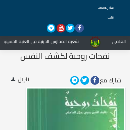
سؤال وجواب
الأخبار
العلمي
شعبة المدارس الدينية في العتبة الحسينية الم
نفحات روحية لكشف النفس
البشرية
تنزيل
شارك مع