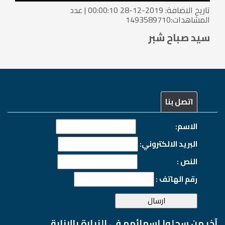
تاريخ الاضافة: 2019-12-28 00:00:10 | عدد
المشاهدات:1493589710
سيد صباح شبر
اتصل بنا
الاسم:
البريد الالكتروني:
النص :
رقم الهاتف :
آخر من سجلوا اسمائهم في الزيارة بالانابة