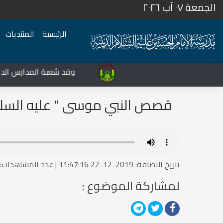
الجمعة ٠٧ آب ٢٠٢٦
الرئيسية
المنتديات
المركز الثقافي غرب نينوى يشهد نشاطات متعددة في قضاء تلعفر
وفد شعبة المدارس الديني
قصص النبي موسى " عليه السلام 
تاريخ الاضافة: 2019-12-22 11:47:16 | عدد المشاهدات:1515502112
لمشاركة الموضوع :