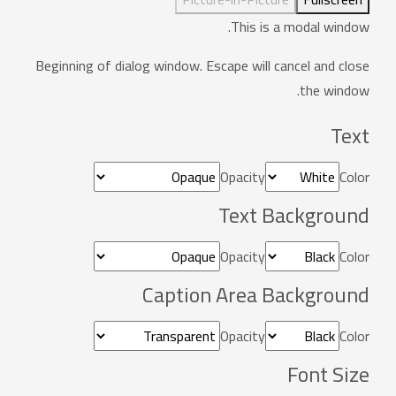
This is a modal window.
Beginning of dialog window. Escape will cancel and close
the window.
Text
Opacity
Color
Text Background
Opacity
Color
Caption Area Background
Opacity
Color
Font Size