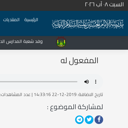
السبت ٠٨ آب ٢٠٢٦
الرئيسية
المنتديات
المركز الثقافي غرب نينوى يشهد نشاطات متعددة في قضاء تلعفر
وفد شعبة المدارس الدينية
المفعول له
تاريخ الاضافة: 2019-12-22 14:33:16 | عدد المشاهدات:1514758742
لمشاركة الموضوع :