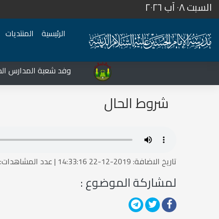
السبت ٠٨ آب ٢٠٢٦
الرئيسية
المنتديات
المركز الثقافي غرب نينوى يشهد نشاطات متعددة في قضاء تلعفر
وفد شعبة المدارس الديني
شروط الحال
تاريخ الاضافة: 2019-12-22 14:33:16 | عدد المشاهدات:1514758723
لمشاركة الموضوع :