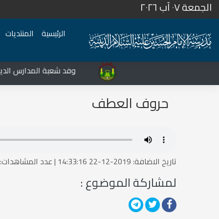
الجمعة ٠٧ آب ٢٠٢٦
الرئيسية
المنتديات
المركز الثقافي غرب نينوى يشهد نشاطات متعددة في قضاء تلعفر
وفد شعبة المدارس الدينية
حروف العطف
تاريخ الاضافة: 2019-12-22 14:33:16 | عدد المشاهدات:1514758611
لمشاركة الموضوع :