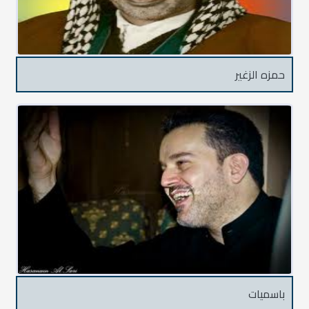
حمزه الزغير
باسميات