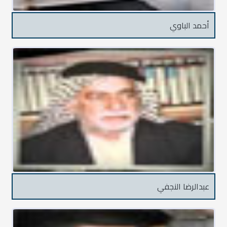
أحمد الباوي
عبدالرضا النجفي