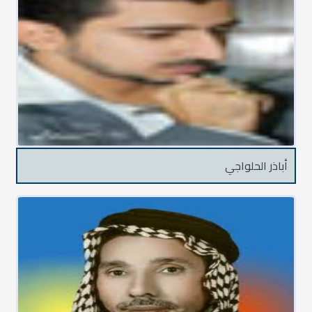
أباذر الحلواجي