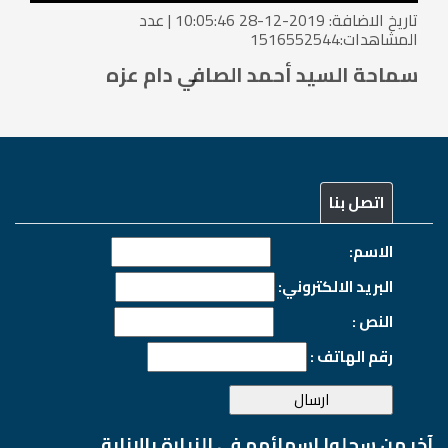
تاريخ الاضافة: 2019-12-28 10:05:46 | عدد
المشاهدات:1516552544
سماحة السيد أحمد الصافي دام عزه
اتصل بنا
الاسم:
البريد الالكتروني:
النص :
رقم الهاتف :
آخر من سجلوا اسمائهم في الزيارة بالانابة