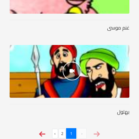
غنم موسى
بهلول
›
2
1
‹