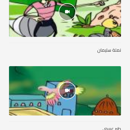
نملة سليمان
طير عيسى